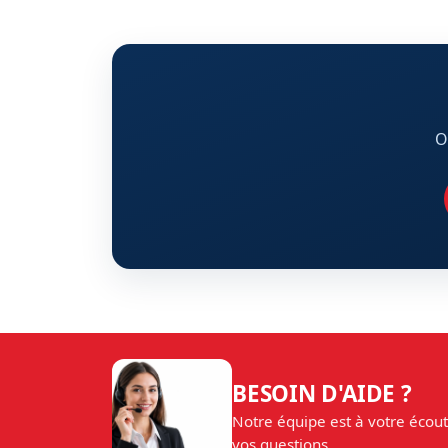
O
BESOIN D'AIDE ?
Notre équipe est à votre écou
vos questions.