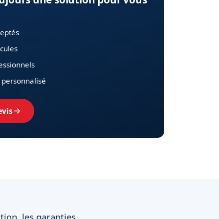
ceptés
cules
fessionnels
personnalisé
vis
tion, les garanties