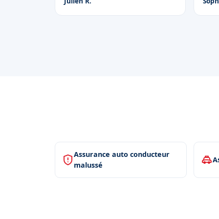
Julien R.
Soph
Assurance auto conducteur
A
malussé