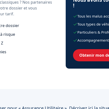
 classiques ? Nos partenaires
!
votre dossier et vous
r tarif.
Tous les malus ac
Tous types de véhi
re dossier
Particuliers & Pro
 à risque
Accompagnement 
 Z
mies
Obtenir mon de
r pour « Assurance Utilitaire ». Décrivez ici la situa