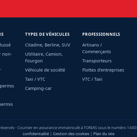
NS
TYPES DE VÉHICULES
PROFESSIONNELS
lussé
Citadine, Berline, SUV
Artisans /
Commerçants
r non-
Utilitaire, Camion,
Fourgon
Transporteurs
r
Véhicule de société
Flottes d'entreprises
Taxi / VTC
VTC / Taxi
 permis
Camping-car
permis
servés · Courtier en assurance immatriculé à l'ORIAS sous le numéro 1400
confidentialité
|
Gestion des cookies
|
Plan du site