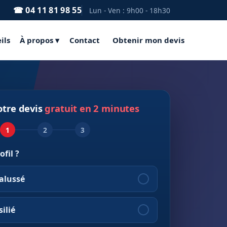
☎ 04 11 81 98 55
Lun - Ven : 9h00 - 18h30
ils
À propos ▾
Contact
Obtenir mon devis
otre devis
gratuit en 2 minutes
1
2
3
ofil ?
alussé
ilié