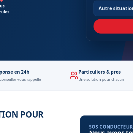
us
Autre situatio
cules
ponse en 24h
Particuliers & pros
conseiller vous rappelle
Une solution pour chacun
TION POUR
SOS CONDUCTEUR
Nous avons to